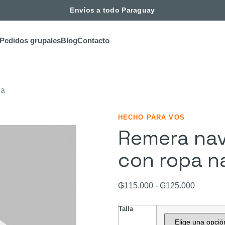
Envíos a todo Paraguay
Pedidos grupales
Blog
Contacto
ña
HECHO PARA VOS
Remera nav
con ropa n
₲
115.000
-
₲
125.000
Talla