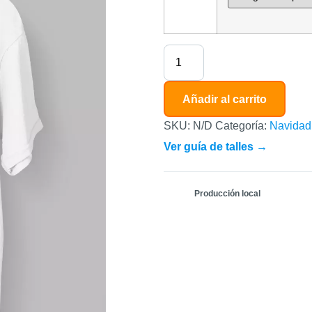
Añadir al carrito
SKU:
N/D
Categoría:
Navidad
Ver guía de talles →
Producción local