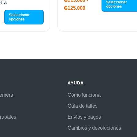
₲
115.000
-
ora
Seleccionar
opciones
₲
125.000
Seleccionar
opciones
AYUDA
remera
Cómo funciona
Guía de talles
rupales
Envíos y pagos
Cambios y devoluciones