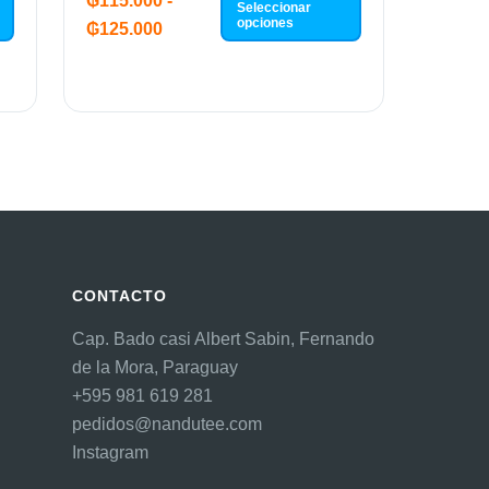
₲
115.000
-
Seleccionar
opciones
₲
125.000
CONTACTO
Cap. Bado casi Albert Sabin, Fernando
de la Mora, Paraguay
+595 981 619 281
pedidos@nandutee.com
Instagram