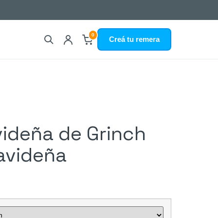
0
Creá tu remera
ideña de Grinch
avideña