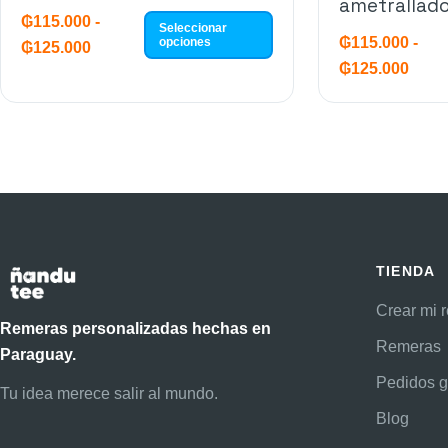
ametrallad
₲
115.000
-
Seleccionar
₲
115.000
-
opciones
₲
125.000
₲
125.000
TIENDA
Crear mi 
Remeras personalizadas hechas en
Remeras
Paraguay.
Pedidos g
Tu idea merece salir al mundo.
Blog