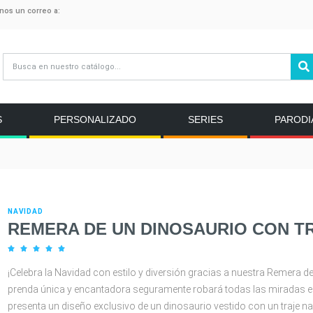
anos un correo a:
S
PERSONALIZADO
SERIES
PARODI
NAVIDAD
REMERA DE UN DINOSAURIO CON T





¡Celebra la Navidad con estilo y diversión gracias a nuestra Remera d
prenda única y encantadora seguramente robará todas las miradas en
presenta un diseño exclusivo de un dinosaurio vestido con un traje nav