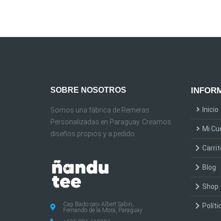
SOBRE NOSOTROS
INFORM
Inicio
Somos una fábrica de Remeras
Personalizadas en Paraguay. Creamos
Mi Cu
diseños propios y a pedido.
Carrit
Blog
Shop
Cap Bado casi Albert Sabin,
Políti
Fernando de la Mora, Paraguay