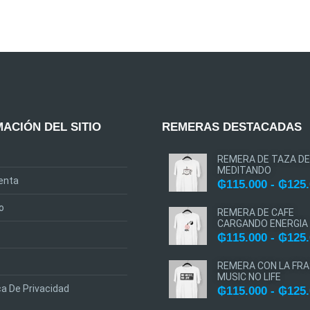
ACIÓN DEL SITIO
REMERAS DESTACADAS
REMERA DE TAZA DE
MEDITANDO
enta
₲
115.000
-
₲
125
o
REMERA DE CAFE
CARGANDO ENERGIA
₲
115.000
-
₲
125
REMERA CON LA FRA
MUSIC NO LIFE
ca De Privacidad
₲
115.000
-
₲
125