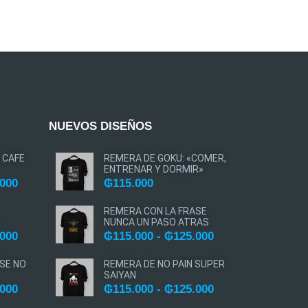
NUEVOS DISEÑOS
 CAFE
REMERA DE GOKU: «COMER,
ENTRENAR Y DORMIR»
.000
₲
115.000
REMERA CON LA FRASE
NUNCA UN PASO ATRAS
.000
₲
115.000
-
₲
125.000
SE NO
REMERA DE NO PAIN SUPER
SAIYAN
.000
₲
115.000
-
₲
125.000