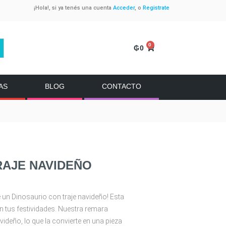
¡Hola!, si ya tenés una cuenta
Acceder
, o
Registrate
0
₲
0
AS
BLOG
CONTACTO
RAJE NAVIDEÑO
e un Dinosaurio con traje navideño! Esta
 tus festividades. Nuestra remara
ideño, lo que la convierte en una pieza