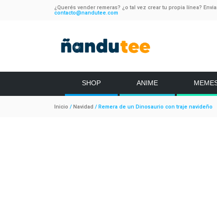
¿Querés vender remeras? ¿o tal vez crear tu propia línea? Envi
contacto@nandutee.com
SHOP
ANIME
MEME
Inicio
/
Navidad
/ Remera de un Dinosaurio con traje navideño