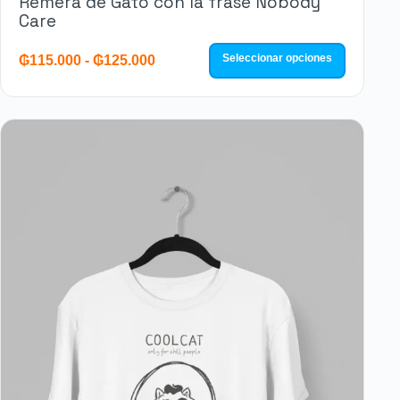
Remera de Gato con la frase Nobody
Care
Seleccionar opciones
₲
115.000
-
₲
125.000