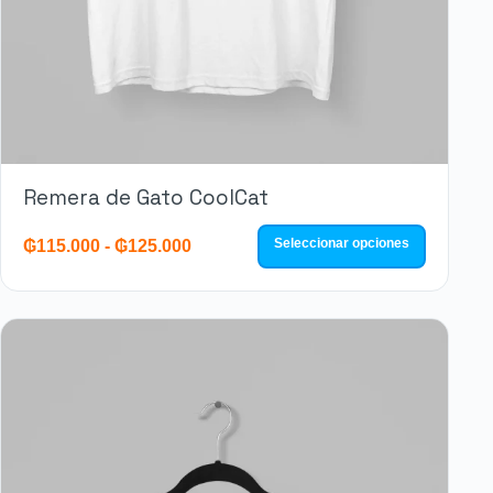
Remera de Gato CoolCat
Seleccionar opciones
₲
115.000
-
₲
125.000