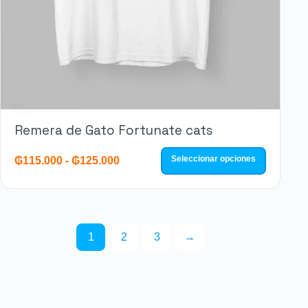
Remera de Gato Fortunate cats
Seleccionar opciones
₲
115.000
-
₲
125.000
1
2
3
→