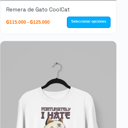
Remera de Gato CoolCat
Seleccionar opciones
₲
115.000
-
₲
125.000