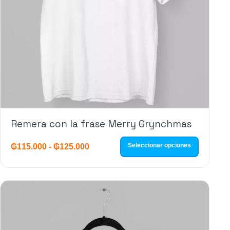
Remera con la frase Merry Grynchmas
Seleccionar opciones
₲
115.000
-
₲
125.000