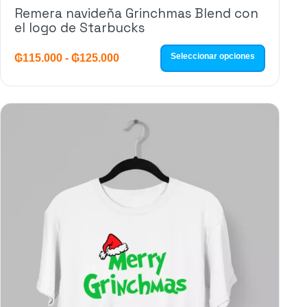
Remera navideña Grinchmas Blend con
el logo de Starbucks
Seleccionar opciones
₲
115.000
-
₲
125.000