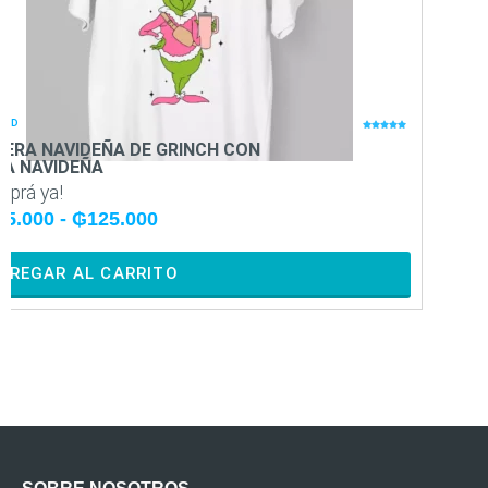
DAD
NAVIDAD





ERA NAVIDEÑA DE GRINCH CON
REMER
A NAVIDEÑA
UNA C
mprá ya!
¡Compr
15.000
-
₲
125.000
₲
115
GREGAR AL CARRITO
AGR