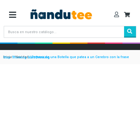
Inicio
/
Navidad
/ Remera de una Botella que patea a un Cerebro con la frase Stop Thinking Start Drinking