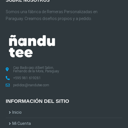
SOBRE NOSOTROS
Somos una fábrica de Remeras Personalizadas en
Paraguay. Creamos diseños propios y a pedido.
Cap Bado casi Albert Sabin,
Fernando de la Mora, Paraguay
+595 981 619281
pedidos@nandutee.com
INFORMACIÓN DEL SITIO
Inicio
Mi Cuenta