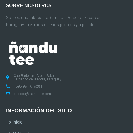
SOBRE NOSOTROS
Somos una fábrica de Remeras Personalizadas en
Paraguay. Creamos diseños propios y a pedido.
Cap Bado casi Albert Sabin,
Fernando de la Mora, Paraguay
+595 981 619281
pedidos@nandutee.com
INFORMACIÓN DEL SITIO
Inicio