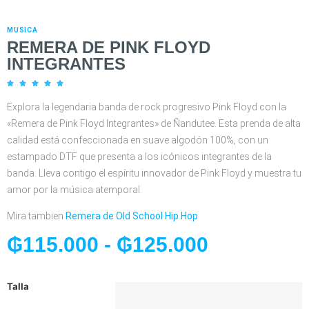
MUSICA
REMERA DE PINK FLOYD
INTEGRANTES





Explora la legendaria banda de rock progresivo Pink Floyd con la
«Remera de Pink Floyd Integrantes» de Ñandutee. Esta prenda de alta
calidad está confeccionada en suave algodón 100%, con un
estampado DTF que presenta a los icónicos integrantes de la
banda. Lleva contigo el espíritu innovador de Pink Floyd y muestra tu
amor por la música atemporal.
Mira tambien
Remera de Old School Hip Hop
₲
115.000
-
₲
125.000
Talla