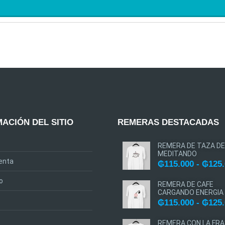
ACIÓN DEL SITIO
REMERAS DESTACADAS
REMERA DE TAZA DE
MEDITANDO
enta
₲
115.000
-
₲
125
o
REMERA DE CAFE
CARGANDO ENERGIA
₲
115.000
-
₲
125
REMERA CON LA FRA