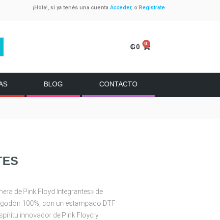
¡Hola!, si ya tenés una cuenta
Acceder
, o
Registrate
0
₲
0
AS
BLOG
CONTACTO
TES
era de Pink Floyd Integrantes» de
 algodón 100%, con un estampado DTF
spíritu innovador de Pink Floyd y