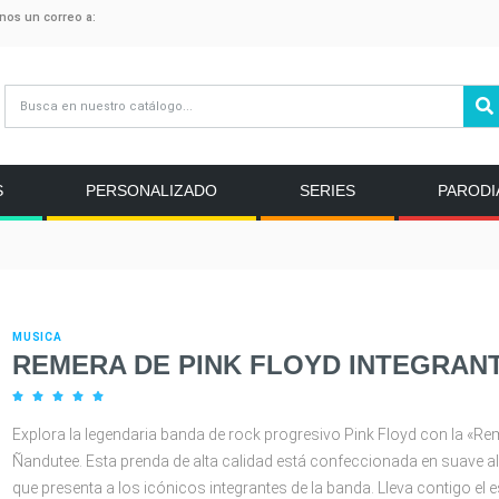
anos un correo a:
S
PERSONALIZADO
SERIES
PARODI
MUSICA
REMERA DE PINK FLOYD INTEGRAN





Explora la legendaria banda de rock progresivo Pink Floyd con la «Rem
Ñandutee. Esta prenda de alta calidad está confeccionada en suave
que presenta a los icónicos integrantes de la banda. Lleva contigo el e