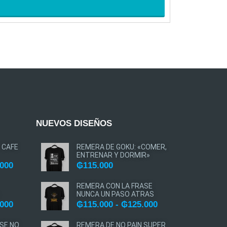
AGREGAR A
NUEVOS DISEÑOS
 CAFE
REMERA DE GOKU: «COMER,
ENTRENAR Y DORMIR»
.000
₲
115.000
REMERA CON LA FRASE
NUNCA UN PASO ATRAS
.000
₲
115.000
-
₲
125.000
SE NO
REMERA DE NO PAIN SUPER