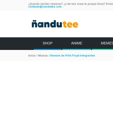
¿Querés vender remeras? ¿o tal vez crear tu propia línea? Envi
contacto@nandutee.com
SHOP
ANIME
MEME
Inicio
/
Musica
/ Remera de Pink Floyd Integrantes