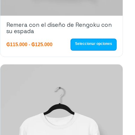
Remera con el diseño de Rengoku con
su espada
Seleccionar opciones
₲
115.000
-
₲
125.000