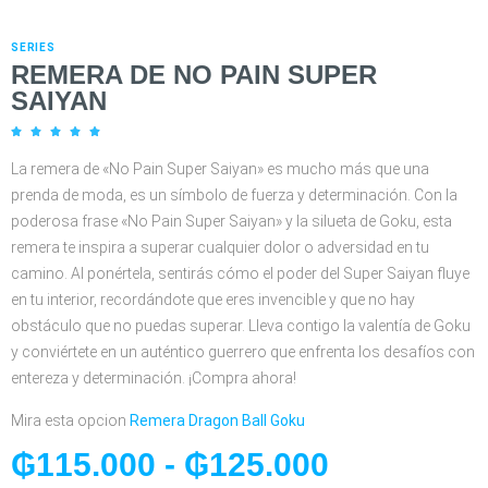
SERIES
REMERA DE NO PAIN SUPER
SAIYAN





La remera de «No Pain Super Saiyan» es mucho más que una
prenda de moda, es un símbolo de fuerza y determinación. Con la
poderosa frase «No Pain Super Saiyan» y la silueta de Goku, esta
remera te inspira a superar cualquier dolor o adversidad en tu
camino. Al ponértela, sentirás cómo el poder del Super Saiyan fluye
en tu interior, recordándote que eres invencible y que no hay
obstáculo que no puedas superar. Lleva contigo la valentía de Goku
y conviértete en un auténtico guerrero que enfrenta los desafíos con
entereza y determinación. ¡Compra ahora!
Mira esta opcion
Remera Dragon Ball Goku
₲
115.000
-
₲
125.000