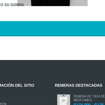
O SU GUNBAI
ACIÓN DEL SITIO
REMERAS DESTACADAS
REMERA DE TAZA DE
MEDITANDO
enta
₲
115.000
-
₲
125