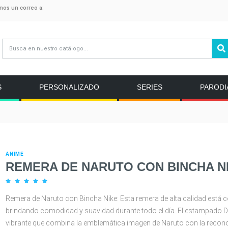
anos un correo a:
S
PERSONALIZADO
SERIES
PARODI
ANIME
REMERA DE NARUTO CON BINCHA N





Remera de Naruto con Bincha Nike: Esta remera de alta calidad está
brindando comodidad y suavidad durante todo el día. El estampado 
vibrante que combina la emblemática imagen de Naruto con la recono