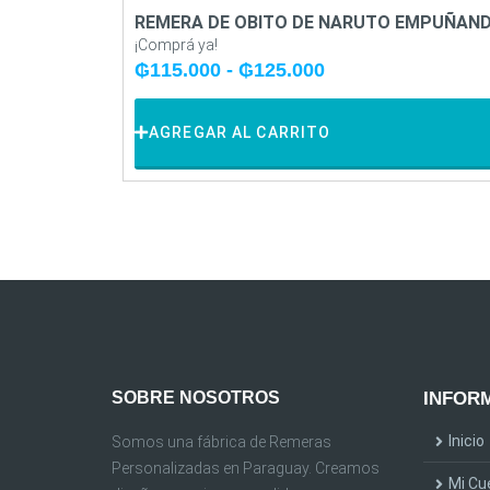
REMERA DE OBITO DE NARUTO EMPUÑAND
¡Comprá ya!
₲
115.000
-
₲
125.000
AGREGAR AL CARRITO
SOBRE NOSOTROS
INFORM
Inicio
Somos una fábrica de Remeras
Personalizadas en Paraguay. Creamos
Mi Cu