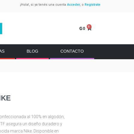
¡Hola!, si ya tenés una cuenta
Acceder
, o
Registrate
0
₲
0
AS
BLOG
CONTACTO
IKE
 confeccionada al 100% en algodón,
DTF asegura un diseño duradero y
cida marca Nike. Disponible en