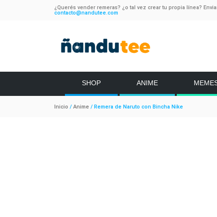
¿Querés vender remeras? ¿o tal vez crear tu propia línea? Envi
contacto@nandutee.com
SHOP
ANIME
MEME
Inicio
/
Anime
/ Remera de Naruto con Bincha Nike