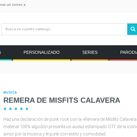
anos un correo a:
S
PERSONALIZADO
SERIES
PARODI
MUSICA
REMERA DE MISFITS CALAVERA





Haz una declaración de punk rock con la «Remera de Misfits Calavera
material 100% algodón presenta un audaz estampado DTF de la icónic
amor por la música y el punk con estilo y comodidad.