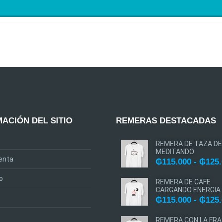
ACIÓN DEL SITIO
REMERAS DESTACADAS
REMERA DE TAZA DE
MEDITANDO
enta
₲
115.000
-
₲
125
o
REMERA DE CAFE
CARGANDO ENERGIA
₲
115.000
-
₲
125
REMERA CON LA FRA