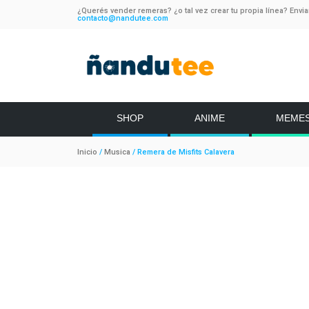
¿Querés vender remeras? ¿o tal vez crear tu propia línea? Envi
contacto@nandutee.com
SHOP
ANIME
MEME
Inicio
/
Musica
/ Remera de Misfits Calavera