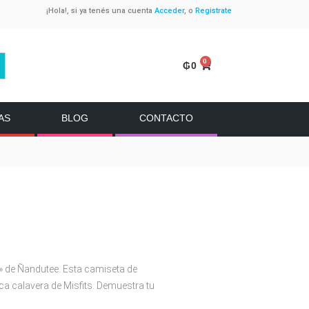
¡Hola!, si ya tenés una cuenta
Acceder
, o
Registrate
0
₲
0
AS
BLOG
CONTACTO
» de Ñandutee. Esta camiseta de
a calavera de Misfits. Demuestra tu