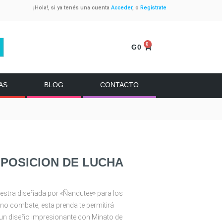
¡Hola!, si ya tenés una cuenta
Acceder
, o
Registrate
0
₲
0
AS
BLOG
CONTACTO
 POSICION DE LUCHA
estra diseñada por «Ñandutee» para los
no combate, esta prenda te permitirá
a un diseño impresionante con Minato de