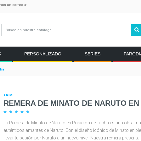
anos un correo a:
S
PERSONALIZADO
SERIES
PARODI
cha
ANIME
REMERA DE MINATO DE NARUTO EN





La Remera de Minato de Naruto en Posición de Lucha es una obra ma
auténticos amantes de Naruto. Con el diseño icónico de Minato en ple
llevar tu pasión por Naruto a un nuevo nivel. Nuestra remera present