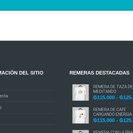
ACIÓN DEL SITIO
REMERAS DESTACADAS
REMERA DE TAZA DE
MEDITANDO
enta
₲
115.000
-
₲
125
o
REMERA DE CAFE
CARGANDO ENERGIA
₲
115.000
-
₲
125
REMERA CON LA FRA