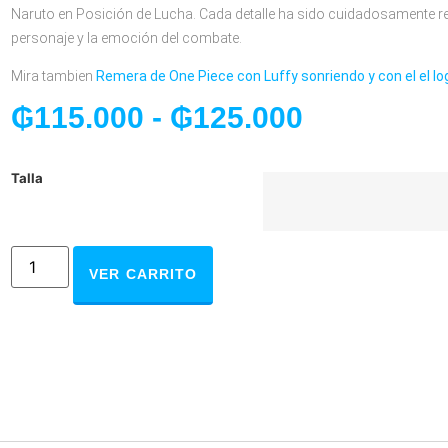
Naruto en Posición de Lucha. Cada detalle ha sido cuidadosamente re
personaje y la emoción del combate.
Mira tambien
Remera de One Piece con Luffy sonriendo y con el el l
₲
115.000
-
₲
125.000
Talla
VER CARRITO