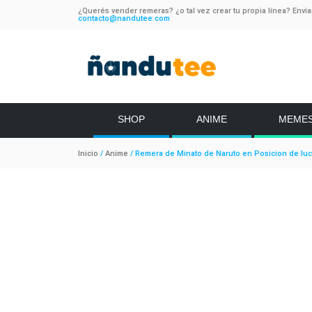
¿Querés vender remeras? ¿o tal vez crear tu propia línea? Envi
contacto@nandutee.com
SHOP
ANIME
MEME
Inicio
/
Anime
/ Remera de Minato de Naruto en Posicion de lu