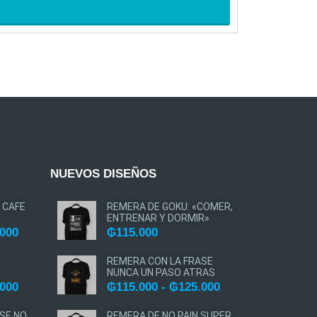
AGREGAR A
NUEVOS DISEÑOS
 CAFE
REMERA DE GOKU: «COMER,
ENTRENAR Y DORMIR»
.000
₲
115.000
REMERA CON LA FRASE
NUNCA UN PASO ATRAS
.000
₲
115.000
-
₲
125.000
SE NO
REMERA DE NO PAIN SUPER