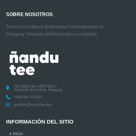
SOBRE NOSOTROS
Somos una fábrica de Remeras Personalizadas en
Paraguay. Creamos diseños propios y a pedido.
Cap Bado casi Albert Sabin,
Fernando de la Mora, Paraguay
+595 981 619281
pedidos@nandutee.com
INFORMACIÓN DEL SITIO
Inicio