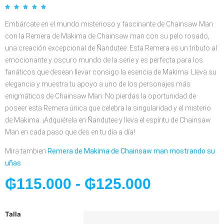





Embárcate en el mundo misterioso y fascinante de Chainsaw Man
con la Remera de Makima de Chainsaw man con su pelo rosado,
una creación excepcional de Ñandutee. Esta Remera es un tributo al
emocionante y oscuro mundo de la serie y es perfecta para los
fanáticos que desean llevar consigo la esencia de Makima. Lleva su
elegancia y muestra tu apoyo a uno de los personajes más
enigmáticos de Chainsaw Man. No pierdas la oportunidad de
poseer esta Remera única que celebra la singularidad y el misterio
de Makima. ¡Adquiérela en Ñandutee y lleva el espíritu de Chainsaw
Man en cada paso que des en tu día a día!
Mira tambien
Remera de Makima de Chainsaw man mostrando su
uñas
₲
115.000
-
₲
125.000
Talla