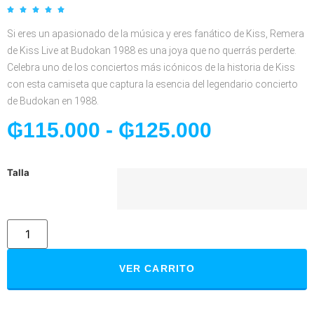





Si eres un apasionado de la música y eres fanático de Kiss, Remera
de Kiss Live at Budokan 1988 es una joya que no querrás perderte.
Celebra uno de los conciertos más icónicos de la historia de Kiss
con esta camiseta que captura la esencia del legendario concierto
de Budokan en 1988.
₲
115.000
-
₲
125.000
Talla
VER CARRITO