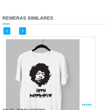
REMERAS SIMILARES
CA
MUSICA




