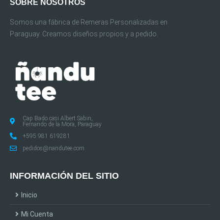
SOBRE NOSOTROS
Somos una fábrica de Remeras Personalizadas en
Paraguay. Creamos diseños propios y a pedido.
Cap Bado casi Albert Sabin,
Fernando de la Mora, Paraguay
+595 981 619281
pedidos@nandutee.com
INFORMACIÓN DEL SITIO
Inicio
Mi Cuenta