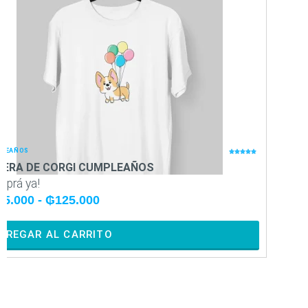
LEAÑOS
CUMPLE





MERA DE CORGI CUMPLEAÑOS
REMER
mprá ya!
¡Compr
15.000
-
₲
125.000
₲
115
GREGAR AL CARRITO
AGR