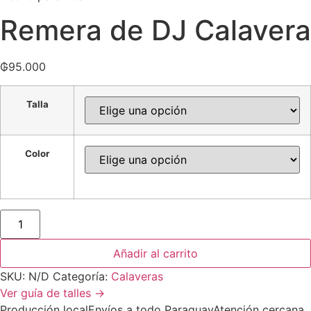
Remera de DJ Calavera
₲
95.000
Talla
Color
Añadir al carrito
SKU:
N/D
Categoría:
Calaveras
Ver guía de talles →
Producción local
Envíos a todo Paraguay
Atención cercana