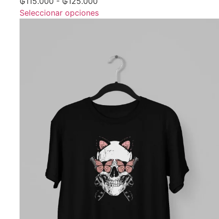
₲
115.000
-
₲
125.000
Seleccionar opciones