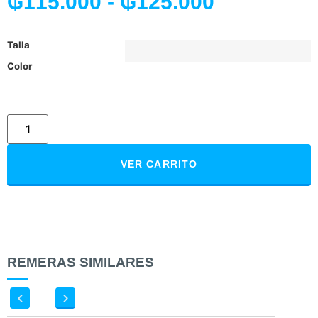
₲
115.000
-
₲
125.000
Talla
Color
VER CARRITO
REMERAS SIMILARES