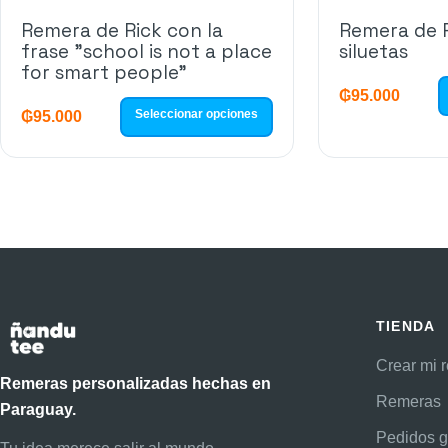
Remera de Rick con la
Remera de R
frase "school is not a place
siluetas
for smart people"
₲
95.000
Seleccionar opciones
₲
95.000
TIENDA
Crear mi 
Remeras personalizadas hechas en
Remeras
Paraguay.
Pedidos g