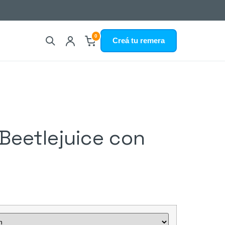
0
Creá tu remera
Beetlejuice con