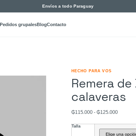
Envíos a todo Paraguay
Pedidos grupales
Blog
Contacto
HECHO PARA VOS
Remera de 
calaveras
₲
115.000
-
₲
125.000
Talla