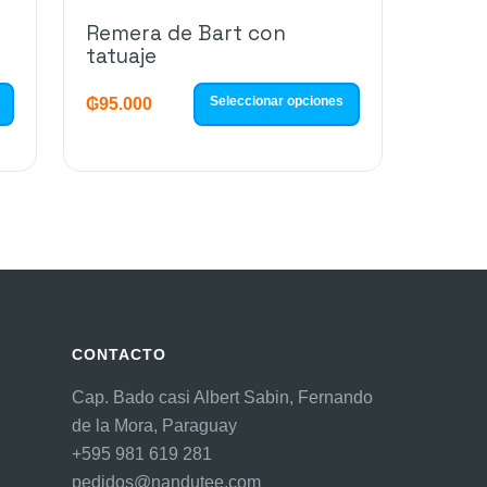
Remera de Bart con
tatuaje
Seleccionar opciones
₲
95.000
CONTACTO
Cap. Bado casi Albert Sabin, Fernando
de la Mora, Paraguay
+595 981 619 281
pedidos@nandutee.com