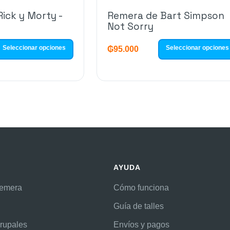
ick y Morty -
Remera de Bart Simpson
Not Sorry
Seleccionar opciones
Seleccionar opciones
₲
95.000
AYUDA
remera
Cómo funciona
Guía de talles
rupales
Envíos y pagos