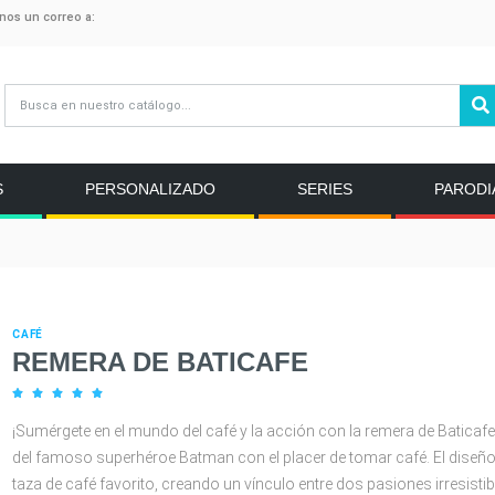
anos un correo a:
S
PERSONALIZADO
SERIES
PARODI
CAFÉ
REMERA DE BATICAFE





¡Sumérgete en el mundo del café y la acción con la remera de Baticaf
del famoso superhéroe Batman con el placer de tomar café. El diseñ
taza de café favorito, creando un vínculo entre dos pasiones irresis