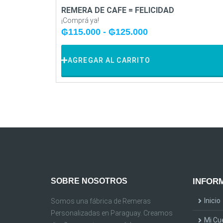
REMERA DE CAFE = FELICIDAD
¡Comprá ya!
₲
115.000
-
₲
125.000
AGREGAR AL CARRITO
SOBRE NOSOTROS
INFORM
Inicio
Somos una fábrica de Remeras
Personalizadas en Paraguay. Creamos
Mi Cu