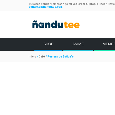
¿Querés vender remeras? ¿o tal vez crear tu propia línea? Envi
contacto@nandutee.com
SHOP
ANIME
MEME
Inicio
/
Café
/ Remera de Baticafe