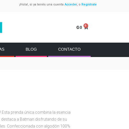
¡Hola!, si ya tenés una cuenta
Acceder
, o
Registrate
0
₲
0
AS
BLOG
CONTACTO
e! Esta prenda única combina la esencia
o destaca a Batman disfrutando de su
tibles. Confeccionada con algodón 100%