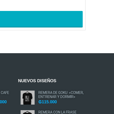
₲
115.000
-
AGREGAR A
NUEVOS DISEÑOS
 CAFE
REMERA DE GOKU: «COMER,
ENTRENAR Y DORMIR»
.000
₲
115.000
REMERA CON LA FRASE