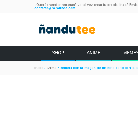
¿Querés vender remeras? ¿o tal vez crear tu propia línea? Envi
contacto@nandutee.com
SHOP
ANIME
MEME
Inicio
/
Anime
/ Remera con la imagen de un niño serio con la