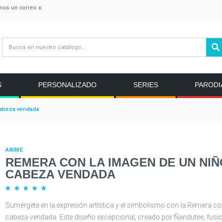
anos un correo a:
S
PERSONALIZADO
SERIES
PARODI
 cabeza vendada
ANIME
REMERA CON LA IMAGEN DE UN NIÑ
CABEZA VENDADA





Sumérgete en la expresión artística y el simbolismo con la Remera co
cabeza vendada. Este diseño excepcional, creado por Ñandutee, fusi