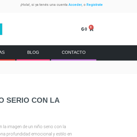
¡Hola!, si ya tenés una cuenta
Acceder
, o
Registrate
0
₲
0
AS
BLOG
CONTACTO
O SERIO CON LA
n la imagen de un niño serio con la
ona profundidad emocional y estilo en