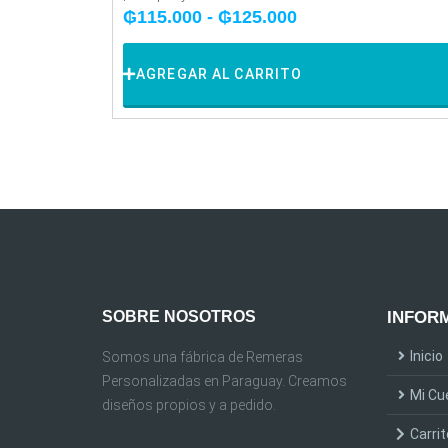
₲
115.000
-
₲
125.000
AGREGAR AL CARRITO
SOBRE NOSOTROS
INFORM
Inicio
Somos una fábrica de Remeras
Personalizadas en Paraguay. Creamos
Mi Cu
diseños propios y a pedido.
Carrit