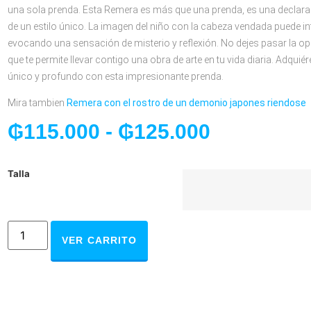
una sola prenda. Esta Remera es más que una prenda, es una declarac
de un estilo único. La imagen del niño con la cabeza vendada puede 
evocando una sensación de misterio y reflexión. No dejes pasar la o
que te permite llevar contigo una obra de arte en tu vida diaria. Adquié
único y profundo con esta impresionante prenda.
Mira tambien
Remera con el rostro de un demonio japones riendose
₲
115.000
-
₲
125.000
Talla
VER CARRITO